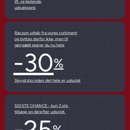
ift. vejledende
udsalgspris
Racoon udgår fra vores sortiment
og byttes derfor ikke, men til
gengæld sparer du nu hele
-30
%
Skynd dig inden det hele er udsolgt
SIDSTE CHANCE - kun 2 stk.
tilbage og derefter udsolgt.
-25