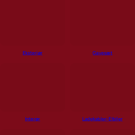
Eksteriør
Gavesæt
Interør
Ladekabler-Elbiler