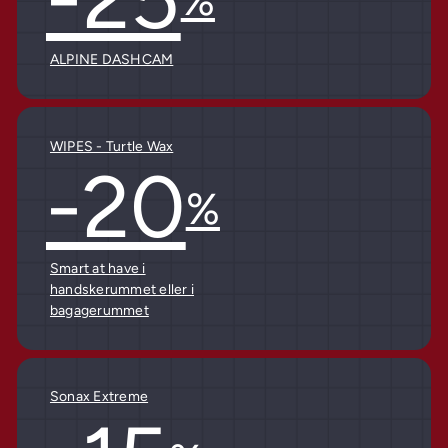
%
ALPINE DASHCAM
WIPES - Turtle Wax
-20
%
Smart at have i
handskerummet eller i
bagagerummet
Sonax Extreme