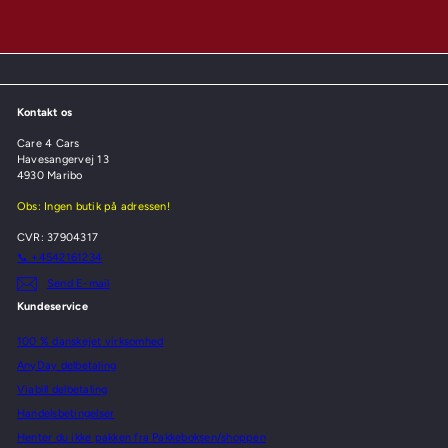
Kontakt os
Care 4 Cars
Havesangervej 13
4930 Maribo
Obs: Ingen butik på adressen!
CVR: 37904317
📞 +4542161234
Send E-mail
Kundeservice
100 % danskejet virksomhed
AnyDay delbetaling
Viabill delbetaling
Handelsbetingelser
Henter du ikke pakken fra Pakkeboksen/shoppen