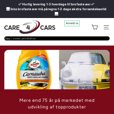
Gå
✅ Hurtig levering 1-3 hverdage til brofaste øer ✅
Pause
til
🌉 Ikke brofaste øer må påregne 1-2 dage ekstra forsendelsestid
i
🌉
indhold
slideshowet
C
Site na
a
Søg
i
r
vores
produkter
e
4
C
CTEK
a
Professionelle ladere til privat og
værksteds brug
r