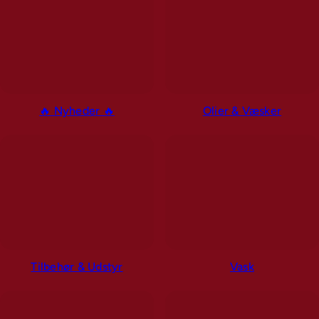
🔥 Nyheder 🔥
Olier & Væsker
Tilbehør & Udstyr
Vask